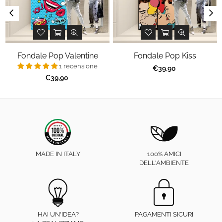
Fondale Pop Valentine
Fondale Pop Kiss
1 recensione
Prezzo
€39,90
regolare
Prezzo
€39,90
regolare
MADE IN ITALY
100% AMICI
DELL'AMBIENTE
HAI UN'IDEA?
PAGAMENTI SICURI