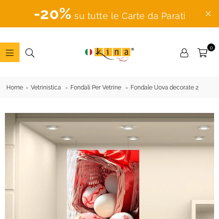
-20%
su tutte le Carte da Parati
0
ADESIVI
MURALI
Home
Vetrinistica
Fondali Per Vetrine
Fondale Uova decorate 2