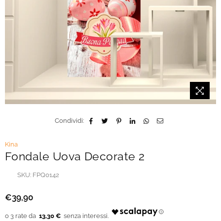
Condividi:
Kina
Fondale Uova Decorate 2
SKU:
FPQ0142
€39,90
Prezzo
regolare
13,30 €