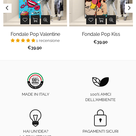
Fondale Pop Valentine
Fondale Pop Kiss
1 recensione
Prezzo
€39,90
regolare
Prezzo
€39,90
regolare
MADE IN ITALY
100% AMICI
DELL'AMBIENTE
HAI UN'IDEA?
PAGAMENTI SICURI