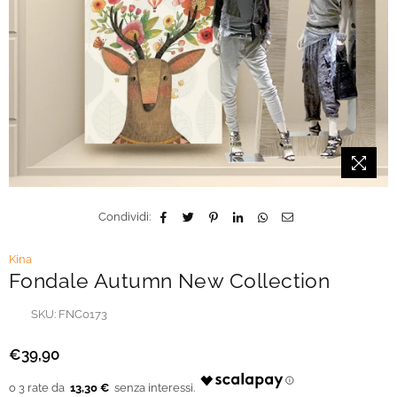
Condividi:
Kina
Fondale Autumn New Collection
SKU:
FNC0173
€39,90
Prezzo
regolare
13,30 €