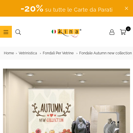
-20%
su tutte le Carte da Parati
0
ADESIVI
MURALI
Home
Vetrinistica
Fondali Per Vetrine
Fondale Autumn new collection