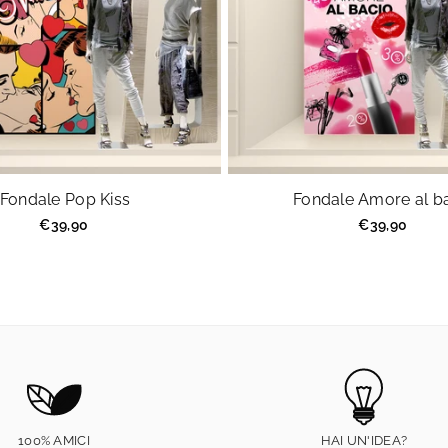
Fondale Pop Kiss
Fondale Amore al b
Prezzo
Prezzo
€39,90
€39,90
regolare
regolare
100% AMICI
HAI UN'IDEA?