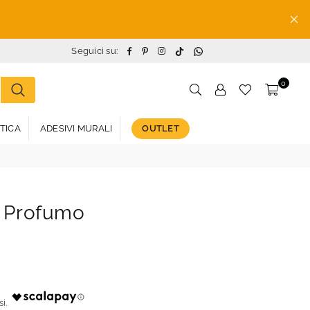
TikTok
Whatsapp
Facebook
Pinterest
Instagram
Seguici su:
0
STICA
ADESIVI MURALI
OUTLET
o Profumo