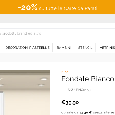
-20%
su tutte le Carte da Parati
DECORAZIONI PIASTRELLE
BAMBINI
STENCIL
VETRINI
Kina
Fondale Bianc
SKU:
FNC0153
€39,90
Prezzo
regolare
13,30 €