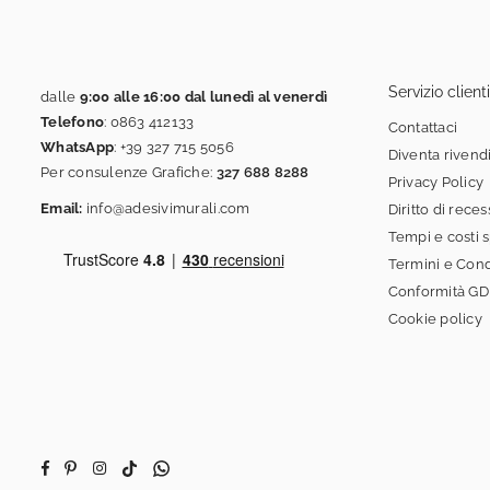
Servizio clienti
dalle
9:00 alle 16:00 dal lunedì al venerdì
Telefono
:
0863 412133
Contattaci
WhatsApp
:
+39 327 715 5056
Diventa rivend
Per consulenze Grafiche:
327 688 8288
Privacy Policy
Email:
info@adesivimurali.com
Diritto di rece
Tempi e costi 
Termini e Cond
Conformità G
Cookie policy
Facebook
Pinterest
Instagram
TikTok
Whatsapp