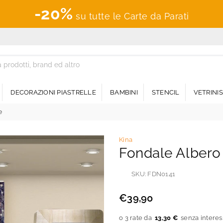
-20%
su tutte le Carte da Parati
DECORAZIONI PIASTRELLE
BAMBINI
STENCIL
VETRINI
e
Kina
Fondale Albero
SKU:
FDN0141
€39,90
Prezzo
regolare
13,30 €