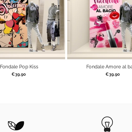
Fondale Pop Kiss
Fondale Amore al b
Prezzo
Prezzo
€39,90
€39,90
regolare
regolare