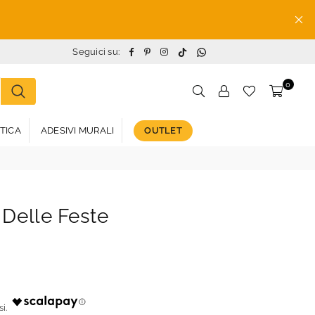
TikTok
Whatsapp
Facebook
Pinterest
Instagram
Seguici su:
0
STICA
ADESIVI MURALI
OUTLET
 Delle Feste