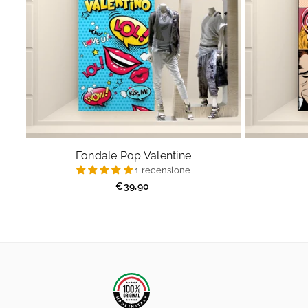
Fondale Pop Valentine
1 recensione
Prezzo
€39,90
regolare