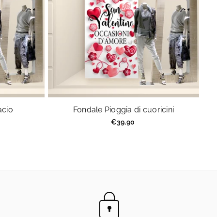
acio
Fondale Pioggia di cuoricini
Prezzo
€39,90
regolare