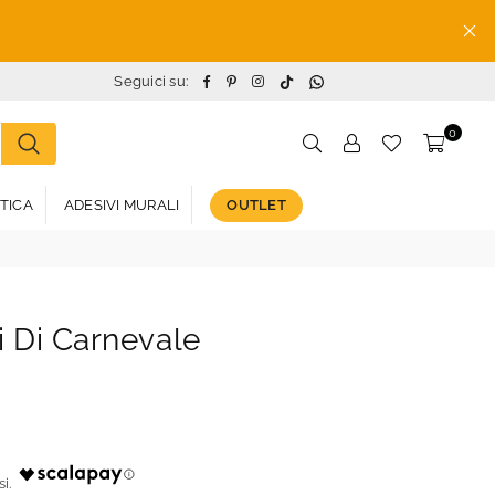
TikTok
Whatsapp
Facebook
Pinterest
Instagram
Seguici su:
0
STICA
ADESIVI MURALI
OUTLET
i Di Carnevale