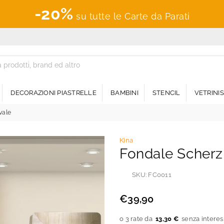
-20%
su tutte le Carte da Parati
DECORAZIONI PIASTRELLE
BAMBINI
STENCIL
VETRINI
vale
Kina
Fondale Scherz
SKU:
FC0011
€39,90
Prezzo
regolare
13,30 €