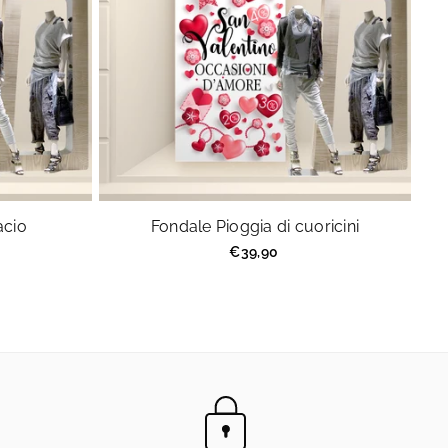
acio
Fondale Pioggia di cuoricini
Prezzo
€39,90
regolare