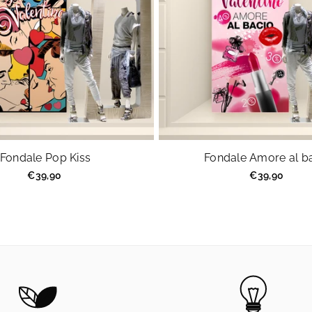
Fondale Pop Kiss
Fondale Amore al b
Prezzo
Prezzo
€39,90
€39,90
regolare
regolare