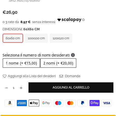
SKU:
R00715-60x60
€26,90
Prezzo
regolare
8,97 €
DIMENSIONI:
60X60 CM
60x60 cm
100x100 cm
120x120 cm
Seleziona il numero di nomi desiderati
1 nome
(+ €15,00)
2 nomi
(+ €20,00)
Aggiungi alla Lista dei desideri
Domanda
AGGIUNGI AL CARRELLO