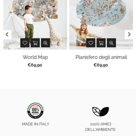
World Map
Planisfero degli animali
Prezzo
Prezzo
€69,90
€69,90
regolare
regolare
MADE IN ITALY
100% AMICI
DELL'AMBIENTE