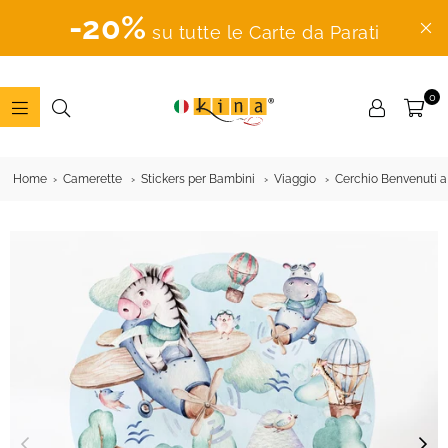
-20%
su tutte le Carte da Parati
0
ADESIVI
MURALI
Home
Camerette
Stickers per Bambini
Viaggio
Cerchio Benvenuti a