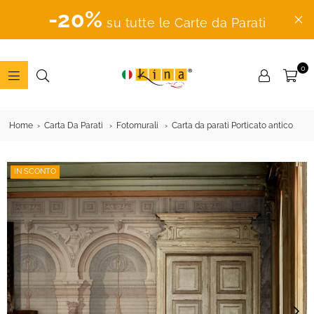
-20%
su tutte le Carte da Parati
0
ADESIVI
MURALI
Home
Carta Da Parati
Fotomurali
Carta da parati Porticato antico
IN SCONTO