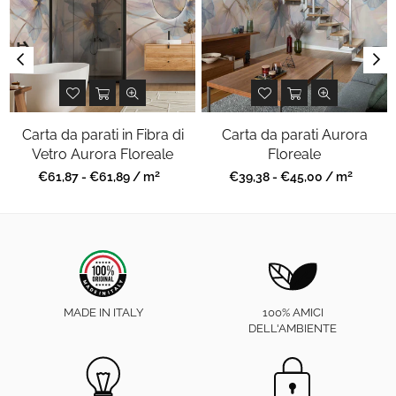
Carta da parati in Fibra di
Carta da parati Aurora
Vetro Aurora Floreale
Floreale
2
2
Prezzo
Prezzo
€61,87 - €61,89 / m
€39,38 - €45,00 / m
regolare
regolare
MADE IN ITALY
100% AMICI
DELL'AMBIENTE