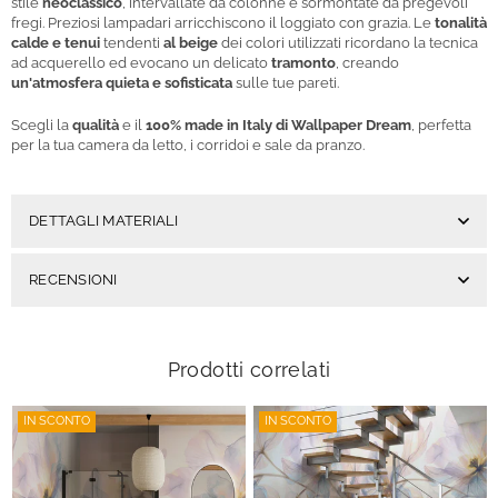
stile
neoclassico
,
intervallate da colonne e sormontate da pregevoli
fregi. Preziosi lampadari arricchiscono il loggiato con grazia. Le
tonalità
calde e tenui
tendenti
al beige
dei colori utilizzati ricordano la tecnica
ad acquerello ed evocano un delicato
tramonto
, creando
un'atmosfera quieta e sofisticata
sulle tue pareti.
Scegli la
qualità
e il
100%
made in Italy di Wallpaper Dream
, perfetta
per la tua camera da letto, i corridoi e sale da pranzo.
DETTAGLI MATERIALI
RECENSIONI
Prodotti correlati
IN SCONTO
IN SCONTO