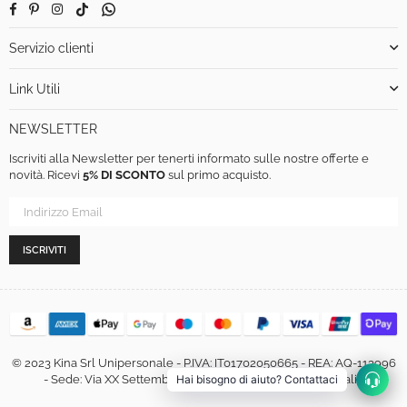
Facebook
Pinterest
Instagram
TikTok
Whatsapp
Servizio clienti
Link Utili
NEWSLETTER
Iscriviti alla Newsletter per tenerti informato sulle nostre offerte e
novità. Ricevi
5% DI SCONTO
sul primo acquisto.
ISCRIVITI
© 2023 Kina Srl Unipersonale - P.IVA: IT01702050665 - REA: AQ-113996
- Sede: Via XX Settembre, 460, 67051 Avezzano (AQ) - Italia
Hai bisogno di aiuto? Contattaci