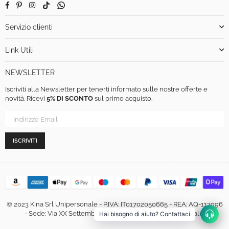
Facebook
Pinterest
Instagram
TikTok
Whatsapp
Servizio clienti
Link Utili
NEWSLETTER
Iscriviti alla Newsletter per tenerti informato sulle nostre offerte e
novità. Ricevi
5% DI SCONTO
sul primo acquisto.
ISCRIVITI
© 2023 Kina Srl Unipersonale - P.IVA: IT01702050665 - REA: AQ-113996
- Sede: Via XX Settembre, 460, 67051 Avezzano (AQ) - Italia
Hai bisogno di aiuto? Contattaci