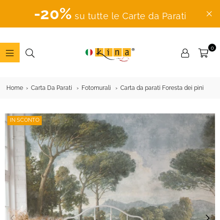
-20%
su tutte le Carte da Parati
0
ADESIVI
MURALI
Home
Carta Da Parati
Fotomurali
Carta da parati Foresta dei pini
IN SCONTO