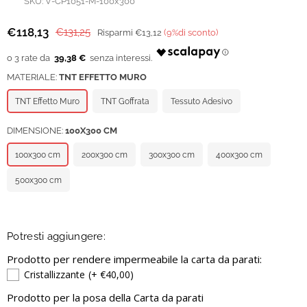
SKU:
V-CP1051-M-100x300
€118,13
€131,25
Risparmi
€13,12
(
9
%di sconto)
Prezzo
regolare
39,38 €
MATERIALE:
TNT EFFETTO MURO
TNT Effetto Muro
TNT Goffrata
Tessuto Adesivo
DIMENSIONE:
100X300 CM
100x300 cm
200x300 cm
300x300 cm
400x300 cm
500x300 cm
Potresti aggiungere:
Prodotto per rendere impermeabile la carta da parati:
Cristallizzante
(+ €40,00)
Prodotto per la posa della Carta da parati