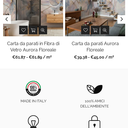
Carta da parati in Fibra di
Carta da parati Aurora
Vetro Aurora Floreale
Floreale
2
2
Prezzo
Prezzo
€61,87 - €61,89 / m
€39,38 - €45,00 / m
regolare
regolare
MADE IN ITALY
100% AMICI
DELL'AMBIENTE