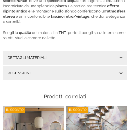
scorcio rurale
, dove uno
specchio d'acqua
è protagonista della scena,
incorniciato da una splendida
pineta
. La particolare tecnica
effetto
dipinto antico
e le montagne sullo sfondo conferiscono un'
atmosfera
eterea
e un inconfondibile
fascino retrò/vintage,
che dona eleganza
e serenità.
Scegli la
qualità
dei materiali in
TNT
, perfetti per gli spazi interni come
salotti, studi o camere da letto.
DETTAGLI MATERIALI
RECENSIONI
Prodotti correlati
IN SCONTO
IN SCONTO