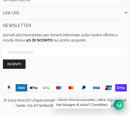
Link Utili
NEWSLETTER
Iscriviti alla Newsletter per tenerti informato sulle nostre offerte e
novità. Ricevi
5% DI SCONTO
sul primo acquisto.
ISCRIVITI
© 2023 Kina Srl Unipersonale - P.IVA: IT01702050665 - REA: AQ-113996
Hai bisogno di aiuto? Contattaci
- Sede: Via XX Settembre, 460, 67051 Avezzano (AQ) - Italia