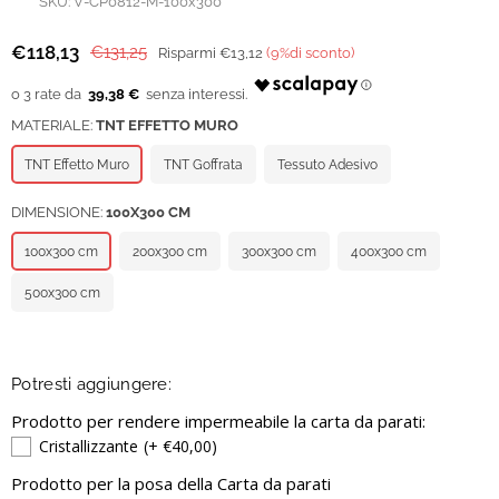
SKU:
V-CP0812-M-100x300
€118,13
€131,25
Risparmi
€13,12
(
9
%di sconto)
Prezzo
regolare
39,38 €
MATERIALE:
TNT EFFETTO MURO
TNT Effetto Muro
TNT Goffrata
Tessuto Adesivo
DIMENSIONE:
100X300 CM
100x300 cm
200x300 cm
300x300 cm
400x300 cm
500x300 cm
Potresti aggiungere:
Prodotto per rendere impermeabile la carta da parati:
Cristallizzante
(+ €40,00)
Prodotto per la posa della Carta da parati