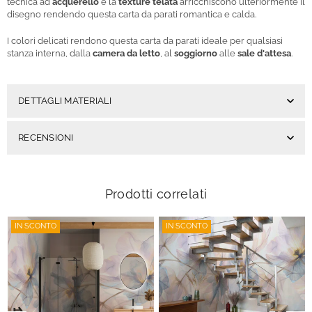
tecnica ad
acquerello
e la
texture telata
arricchiscono ulteriormente il
disegno rendendo questa carta da parati romantica e calda.
I colori delicati rendono questa carta da parati ideale per qualsiasi
stanza interna, dalla
camera da letto
, al
soggiorno
alle
sale d'attesa
.
DETTAGLI MATERIALI
RECENSIONI
Prodotti correlati
IN SCONTO
IN SCONTO