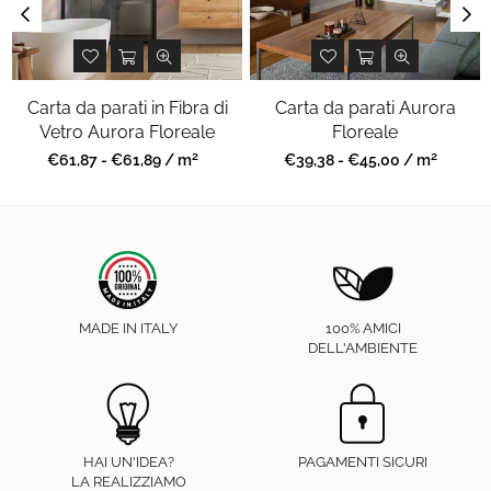
Carta da parati in Fibra di
Carta da parati Aurora
Vetro Aurora Floreale
Floreale
2
2
Prezzo
Prezzo
€61,87 - €61,89 / m
€39,38 - €45,00 / m
regolare
regolare
MADE IN ITALY
100% AMICI
DELL'AMBIENTE
HAI UN'IDEA?
PAGAMENTI SICURI
LA REALIZZIAMO