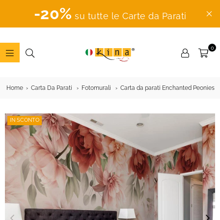
-20%
su tutte le Carte da Parati
0
ADESIVI
MURALI
Home
Carta Da Parati
Fotomurali
Carta da parati Enchanted Peonies
IN SCONTO