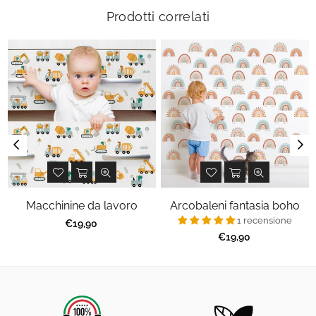
Prodotti correlati
Macchinine da lavoro
Arcobaleni fantasia boho
1 recensione
Prezzo
€19,90
regolare
Prezzo
€19,90
regolare