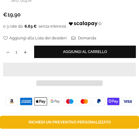
SKU:
01476
€19,90
Prezzo
regolare
6,63 €
Aggiungi alla Lista dei desideri
Domanda
AGGIUNGI AL CARRELLO
RICHIEDI UN
PREVENTIVO PERSONALIZZATO