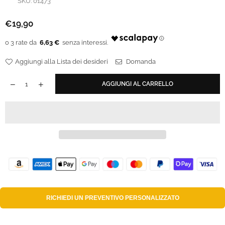
SKU:
01473
€19,90
Prezzo
regolare
6,63 €
Aggiungi alla Lista dei desideri
Domanda
AGGIUNGI AL CARRELLO
RICHIEDI UN
PREVENTIVO PERSONALIZZATO