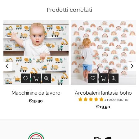
Prodotti correlati
Macchinine da lavoro
Arcobaleni fantasia boho
1 recensione
Prezzo
€19,90
regolare
Prezzo
€19,90
regolare