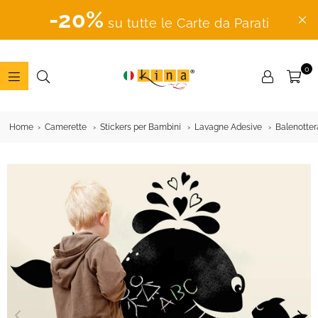
-20%
su tutte le Carte da Parati
0
ADESIVI
MURALI
Home
Camerette
Stickers per Bambini
Lavagne Adesive
Balenotter