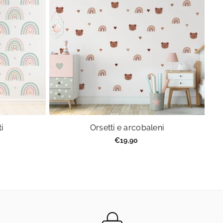
i
Orsetti e arcobaleni
Prezzo
€19,90
regolare