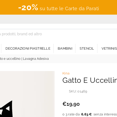
-20%
su tutte le Carte da Parati
DECORAZIONI PIASTRELLE
BAMBINI
STENCIL
VETRINI
to e uccellino | Lavagna Adesiva
Kina
Gatto E Uccelli
SKU:
01469
€19,90
Prezzo
regolare
6,63 €