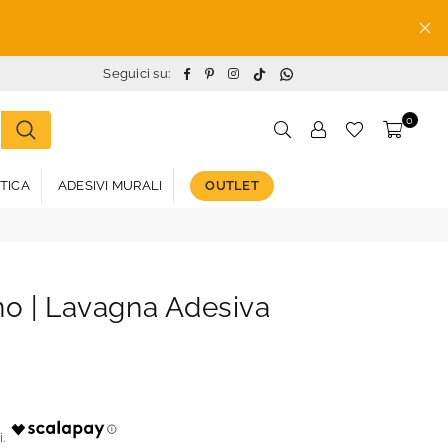
TikTok
Whatsapp
Facebook
Pinterest
Instagram
Seguici su:
0
STICA
ADESIVI MURALI
OUTLET
no | Lavagna Adesiva