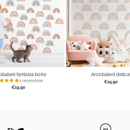
obaleni fantasia boho
Arcobaleni delicat
1 recensione
Prezzo
€19,90
regolare
Prezzo
€19,90
regolare