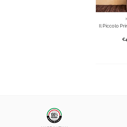
Il Piccolo Pr
Pr
€4
re