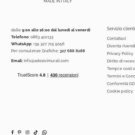
MADE IN ITALY
Servizio clienti
dalle
9:00 alle 16:00 dal lunedì al venerdì
Telefono
:
0863 412133
Contattaci
WhatsApp
:
+39 327 715 5056
Diventa rivend
Per consulenze Grafiche:
327 688 8288
Privacy Policy
Email:
info@adesivimurali.com
Diritto di rece
Tempi e costi 
Termini e Cond
Conformità G
Cookie policy
Facebook
Pinterest
Instagram
TikTok
Whatsapp