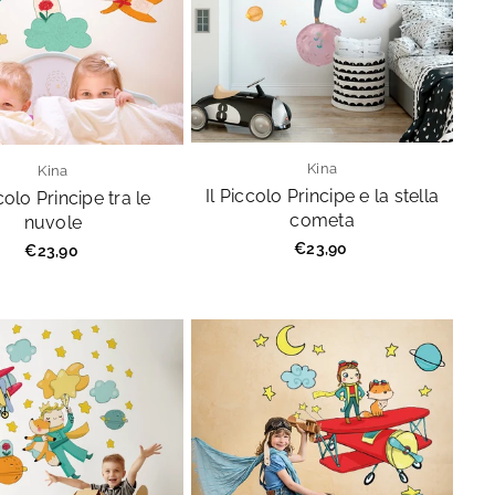
Kina
Kina
Il Piccolo Principe e la stella
ccolo Principe tra le
cometa
nuvole
Prezzo
€23,90
Prezzo
€23,90
regolare
regolare