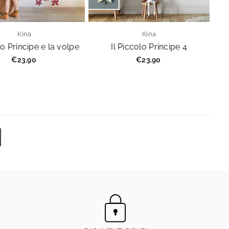
Kina
Kina
lo Principe e la volpe
Il Piccolo Principe 4
Prezzo
Prezzo
€23,90
€23,90
regolare
regolare