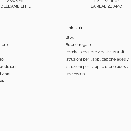
100% AMICI
HAI UN'IDEA?
DELL'AMBIENTE
LA REALIZZIAMO
Link Utili
Blog
itore
Buono regalo
Perchè scegliere Adesivi Murali
sso
Istruzioni per l'applicazione adesivi
spedizioni
Istruzioni per l'applicazione adesivi
izioni
Recensioni
DPR