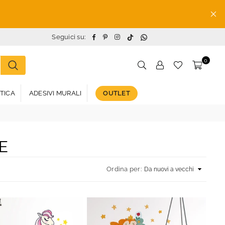
TikTok
Whatsapp
Facebook
Pinterest
Instagram
Seguici su:
0
STICA
ADESIVI MURALI
OUTLET
E
Ordina per: