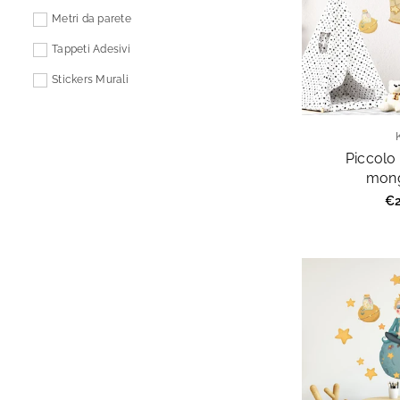
Metri da parete
Tappeti Adesivi
Stickers Murali
Piccolo 
mong
Pr
€2
re