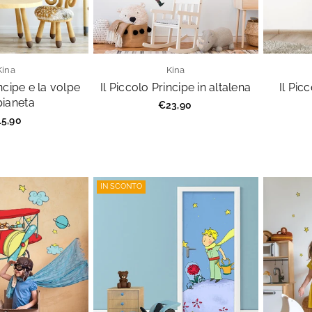
Kina
Kina
incipe e la volpe
Il Piccolo Principe in altalena
Il Pic
pianeta
Prezzo
€23,90
regolare
ezzo
5,90
golare
IN SCONTO