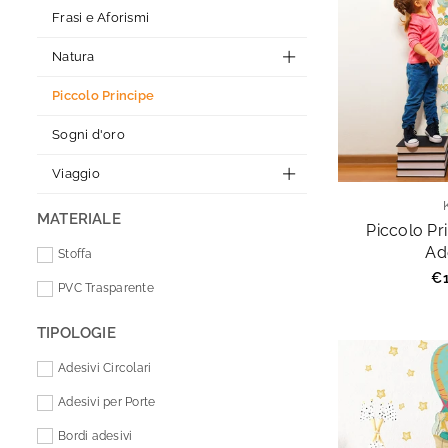
Frasi e Aforismi
Natura
Piccolo Principe
Sogni d'oro
Viaggio
MATERIALE
Piccolo Pr
Ad
Stoffa
Pr
€1
PVC Trasparente
re
TIPOLOGIE
Adesivi Circolari
Adesivi per Porte
Bordi adesivi