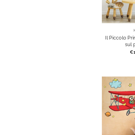
Il Piccolo Pr
sul 
Pr
€1
re