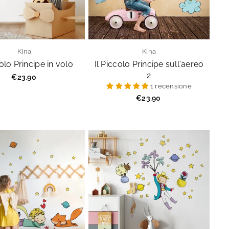
Kina
Kina
colo Principe in volo
Il Piccolo Principe sull'aereo
2
Prezzo
€23,90
regolare
1 recensione
€23,90