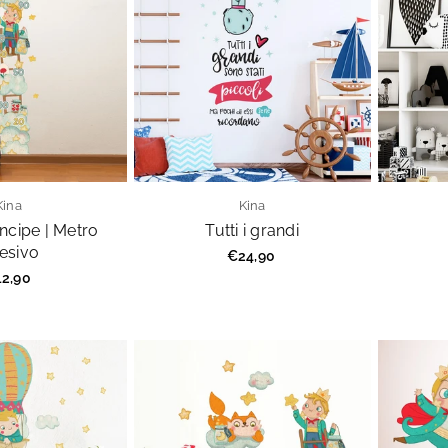
Kina
Kina
incipe | Metro
Tutti i grandi
esivo
Prezzo
€24,90
regolare
ezzo
2,90
golare