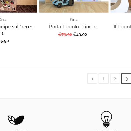
Kina
Kina
incipe sull'aereo
Porta Piccolo Principe
Il Picco
1
Prezzo
€79,90
€49,90
regolare
ezzo
5,90
golare
1
2
3