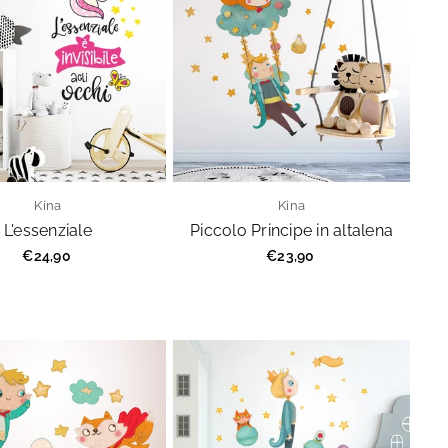
Kina
Kina
L'essenziale
Piccolo Principe in altalena
Prezzo
Prezzo
€24,90
€23,90
regolare
regolare