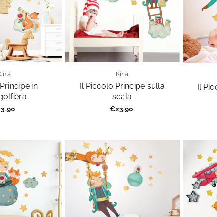
Kina
Kina
Principe in
Il Piccolo Principe sulla
Il Pi
olfiera
scala
ezzo
Prezzo
3,90
€23,90
golare
regolare