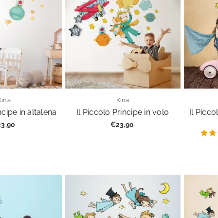
Kina
Kina
ncipe in altalena
Il Piccolo Principe in volo
Il Picco
ezzo
Prezzo
3,90
€23,90
golare
regolare