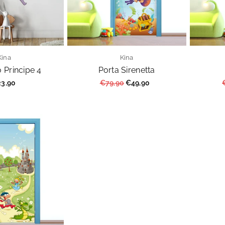
Kina
Kina
o Principe 4
Porta Sirenetta
ezzo
Prezzo
3,90
€79,90
€49,90
golare
regolare