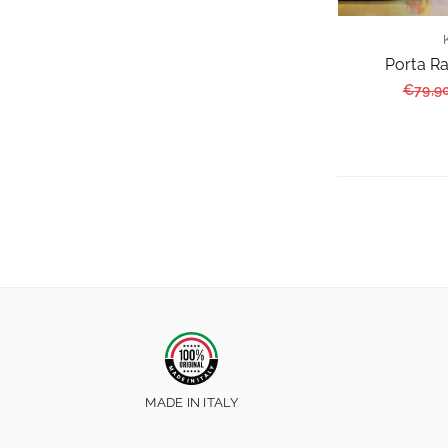
Porta R
Prezzo
€79,9
regola
MADE IN ITALY