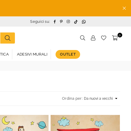
TikTok
Whatsapp
Facebook
Pinterest
Instagram
Seguici su:
0
STICA
ADESIVI MURALI
OUTLET
Ordina per: