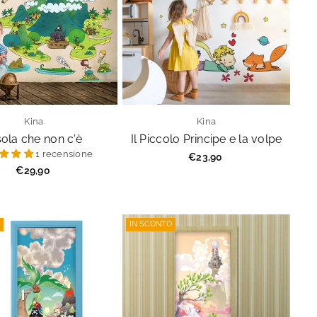
Kina
Kina
isola che non c'è
Il Piccolo Principe e la volpe
1 recensione
Prezzo
€23,90
regolare
Prezzo
€29,90
regolare
IN SCONTO