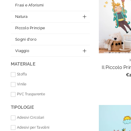
Frasi e Aforismi
Natura
Piccolo Principe
Sogni d'oro
Viaggio
MATERIALE
Il Piccolo Pri
Pr
Stoffa
€2
re
Vinile
PVC Trasparente
TIPOLOGIE
Adesivi Circolari
Adesivi per Tavolini