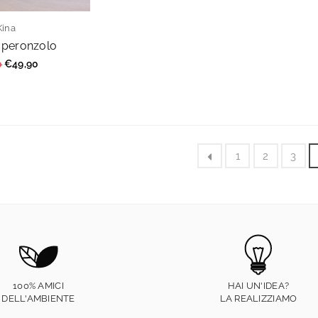
Kina
aperonzolo
0
€49,90
re
1
2
3
100% AMICI
HAI UN'IDEA?
DELL'AMBIENTE
LA REALIZZIAMO