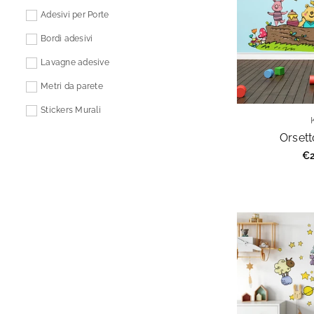
Adesivi per Porte
Bordi adesivi
Lavagne adesive
Metri da parete
Stickers Murali
Orsett
Pr
€2
re