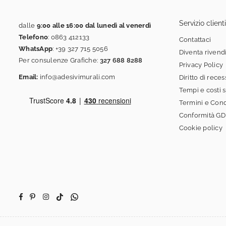
Servizio clienti
dalle
9:00 alle 16:00 dal lunedì al venerdì
Telefono
:
0863 412133
Contattaci
WhatsApp
:
+39 327 715 5056
Diventa rivend
Per consulenze Grafiche:
327 688 8288
Privacy Policy
Email:
info@adesivimurali.com
Diritto di rece
Tempi e costi 
Termini e Cond
Conformità G
Cookie policy
Facebook
Pinterest
Instagram
TikTok
Whatsapp