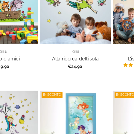
Kina
Kina
o e amici
Alla ricerca dell'isola
L'
ezzo
Prezzo
9,90
€24,90
golare
regolare
IN SCONTO
IN SCONTO