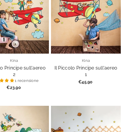
Kina
Kina
lo Principe sull'aereo
Il Piccolo Principe sull'aereo
2
1
1 recensione
Prezzo
€45,90
regolare
€23,90