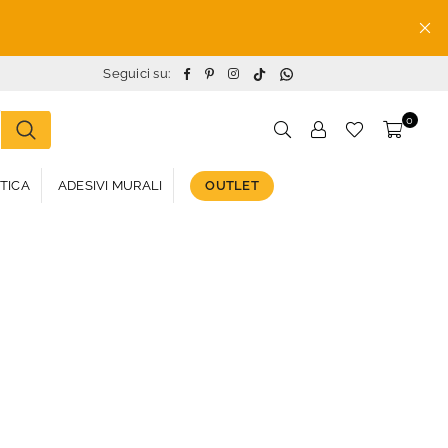
TikTok
Whatsapp
Facebook
Pinterest
Instagram
Seguici su:
0
STICA
ADESIVI MURALI
OUTLET